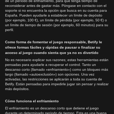
de un periodo de enfriamiento, para que tenga tiempo de
reconsiderar antes de gastar más. Póngase en contacto con el
soporte si no encuentra la opción que busca en su cuenta para
España. Pueden ayudarle a establecer un límite de depósito
(por ejemplo, 100 €), un límite de pérdida (por ejemplo, 50 €) o
un límite de tiempo de sesión (por ejemplo, 60 minutos) para su
perfil.
Como forma de fomentar el juego responsable, Betify le
ofrece formas fáciles y rápidas de pausar o finalizar su
acceso al juego cuando sienta que ya no es divertido
No es necesario explicar sus razones; estas herramientas están
pensadas para ayudarle a recuperar el control. Tanto un
descanso corto (llamado «enfriamiento») como un bloqueo más
largo (llamado «autoexclusión») son opciones. Una vez
activadas, las restricciones se aplicarán a toda su cuenta de
Betify. Están pensadas para impedirle jugar sin pensar y realizar
más depósitos.
Cómo funciona el enfriamiento
El enfriamiento es un descanso corto que detiene el juego
durante un determinado periodo de tiempo. Esta es una buena