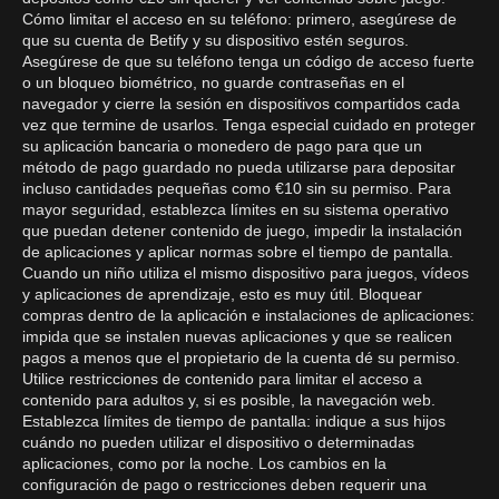
Cómo limitar el acceso en su teléfono: primero, asegúrese de
que su cuenta de Betify y su dispositivo estén seguros.
Asegúrese de que su teléfono tenga un código de acceso fuerte
o un bloqueo biométrico, no guarde contraseñas en el
navegador y cierre la sesión en dispositivos compartidos cada
vez que termine de usarlos. Tenga especial cuidado en proteger
su aplicación bancaria o monedero de pago para que un
método de pago guardado no pueda utilizarse para depositar
incluso cantidades pequeñas como €10 sin su permiso. Para
mayor seguridad, establezca límites en su sistema operativo
que puedan detener contenido de juego, impedir la instalación
de aplicaciones y aplicar normas sobre el tiempo de pantalla.
Cuando un niño utiliza el mismo dispositivo para juegos, vídeos
y aplicaciones de aprendizaje, esto es muy útil. Bloquear
compras dentro de la aplicación e instalaciones de aplicaciones:
impida que se instalen nuevas aplicaciones y que se realicen
pagos a menos que el propietario de la cuenta dé su permiso.
Utilice restricciones de contenido para limitar el acceso a
contenido para adultos y, si es posible, la navegación web.
Establezca límites de tiempo de pantalla: indique a sus hijos
cuándo no pueden utilizar el dispositivo o determinadas
aplicaciones, como por la noche. Los cambios en la
configuración de pago o restricciones deben requerir una