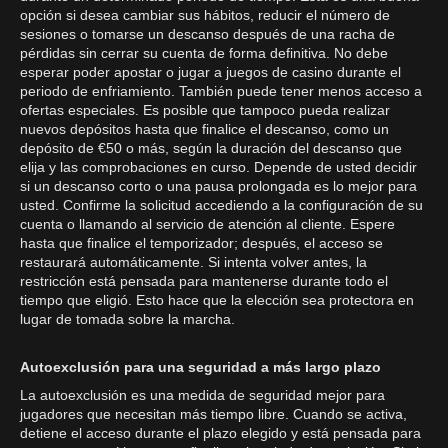
opción si desea cambiar sus hábitos, reducir el número de
sesiones o tomarse un descanso después de una racha de
pérdidas sin cerrar su cuenta de forma definitiva. No debe
esperar poder apostar o jugar a juegos de casino durante el
periodo de enfriamiento. También puede tener menos acceso a
ofertas especiales. Es posible que tampoco pueda realizar
nuevos depósitos hasta que finalice el descanso, como un
depósito de €50 o más, según la duración del descanso que
elija y las comprobaciones en curso. Depende de usted decidir
si un descanso corto o una pausa prolongada es lo mejor para
usted. Confirme la solicitud accediendo a la configuración de su
cuenta o llamando al servicio de atención al cliente. Espere
hasta que finalice el temporizador; después, el acceso se
restaurará automáticamente. Si intenta volver antes, la
restricción está pensada para mantenerse durante todo el
tiempo que eligió. Esto hace que la elección sea protectora en
lugar de tomada sobre la marcha.
Autoexclusión para una seguridad a más largo plazo
La autoexclusión es una medida de seguridad mejor para
jugadores que necesitan más tiempo libre. Cuando se activa,
detiene el acceso durante el plazo elegido y está pensada para