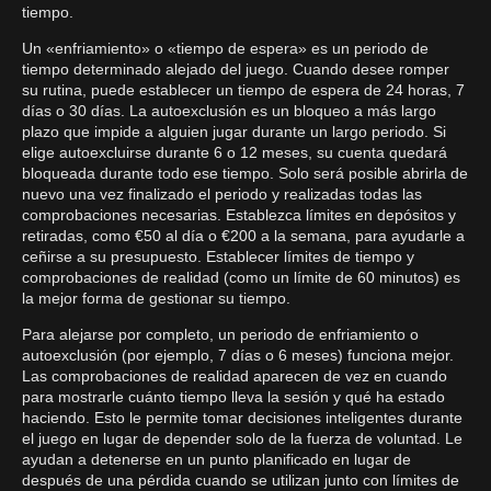
tiempo.
Un «enfriamiento» o «tiempo de espera» es un periodo de
tiempo determinado alejado del juego. Cuando desee romper
su rutina, puede establecer un tiempo de espera de 24 horas, 7
días o 30 días. La autoexclusión es un bloqueo a más largo
plazo que impide a alguien jugar durante un largo periodo. Si
elige autoexcluirse durante 6 o 12 meses, su cuenta quedará
bloqueada durante todo ese tiempo. Solo será posible abrirla de
nuevo una vez finalizado el periodo y realizadas todas las
comprobaciones necesarias. Establezca límites en depósitos y
retiradas, como €50 al día o €200 a la semana, para ayudarle a
ceñirse a su presupuesto. Establecer límites de tiempo y
comprobaciones de realidad (como un límite de 60 minutos) es
la mejor forma de gestionar su tiempo.
Para alejarse por completo, un periodo de enfriamiento o
autoexclusión (por ejemplo, 7 días o 6 meses) funciona mejor.
Las comprobaciones de realidad aparecen de vez en cuando
para mostrarle cuánto tiempo lleva la sesión y qué ha estado
haciendo. Esto le permite tomar decisiones inteligentes durante
el juego en lugar de depender solo de la fuerza de voluntad. Le
ayudan a detenerse en un punto planificado en lugar de
después de una pérdida cuando se utilizan junto con límites de