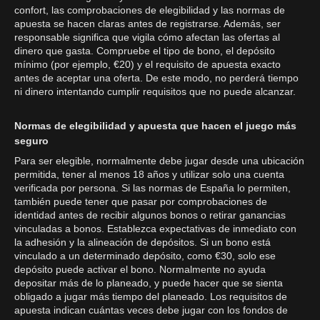
confort, las comprobaciones de elegibilidad y las normas de
apuesta se hacen claras antes de registrarse. Además, ser
responsable significa que vigila cómo afectan las ofertas al
dinero que gasta. Compruebe el tipo de bono, el depósito
mínimo (por ejemplo, €20) y el requisito de apuesta exacto
antes de aceptar una oferta. De este modo, no perderá tiempo
ni dinero intentando cumplir requisitos que no puede alcanzar.
Normas de elegibilidad y apuesta que hacen el juego más
seguro
Para ser elegible, normalmente debe jugar desde una ubicación
permitida, tener al menos 18 años y utilizar solo una cuenta
verificada por persona. Si las normas de España lo permiten,
también puede tener que pasar por comprobaciones de
identidad antes de recibir algunos bonos o retirar ganancias
vinculadas a bonos. Establezca expectativas de inmediato con
la adhesión y la alineación de depósitos. Si un bono está
vinculado a un determinado depósito, como €30, solo ese
depósito puede activar el bono. Normalmente no ayuda
depositar más de lo planeado, y puede hacer que se sienta
obligado a jugar más tiempo del planeado. Los requisitos de
apuesta indican cuántas veces debe jugar con los fondos de