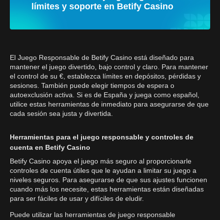
límites y soporte en Betify Casino
El Juego Responsable de Betify Casino está diseñado para
mantener el juego divertido, bajo control y claro. Para mantener
el control de su €, establezca límites en depósitos, pérdidas y
sesiones. También puede elegir tiempos de espera o
autoexclusión activa. Si es de España y juega como español,
utilice estas herramientas de inmediato para asegurarse de que
cada sesión sea justa y divertida.
Herramientas para el juego responsable y controles de
cuenta en Betify Casino
Betify Casino apoya el juego más seguro al proporcionarle
controles de cuenta útiles que le ayudan a limitar su juego a
niveles seguros. Para asegurarse de que sus ajustes funcionen
cuando más los necesite, estas herramientas están diseñadas
para ser fáciles de usar y difíciles de eludir.
Puede utilizar las herramientas de juego responsable