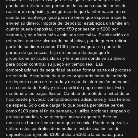
pueda ser utilizado por personas de su país español antes de
realizar un depósito, y asegúrese de que la información de su
cuenta se mantenga igual para no tener que esperar a que le
envíen su dinero. Importe del depósito: establezca un límite en
cuánto puede depositar, como €50 por sesión o €200 por
semana, y no añada más «solo una vez más». Planificación de
retiradas: una vez alcanzado su objetivo, puede querer retirar
parte de su dinero (como €100) para asegurar su punto de
parada de ganancias. Elija un método de pago que le
proporcione extractos claros y le muestre dónde va su dinero
para poder controlar su juego en tiempo real. Las
comprobaciones de seguridad pueden formar parte del proceso
de retirada. Asegúrese de que es propietario tanto del método
de depósito como de retirada y de que la información personal
de su cuenta de Betify y de su perfil de pago coinciden. Esto
mantendrá los pagos fluidos. Cambiar de método a mitad de un
flujo puede provocar comprobaciones adicionales y más tiempo
de espera. Solo debe cargar lo que pueda permitirse perder,
como €100 para el fin de semana, si utiliza opciones prepago o
presupuestadas, y no recargar una vez agotado. Esto no
mezcla su bankroll con dinero que necesita. Puede empezar a
utilizar estos controles de inmediato: establezca límites de
depósito, por ejemplo €100 al día o €300 a la semana, para