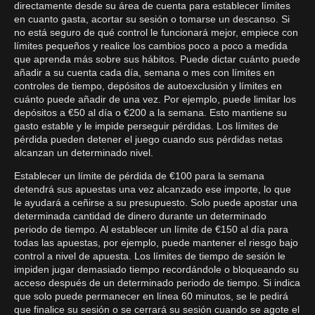
directamente desde su área de cuenta para establecer límites
en cuanto gasta, acortar su sesión o tomarse un descanso. Si
no está seguro de qué control le funcionará mejor, empiece con
límites pequeños y realice los cambios poco a poco a medida
que aprenda más sobre sus hábitos. Puede dictar cuánto puede
añadir a su cuenta cada día, semana o mes con límites en
controles de tiempo, depósitos de autoexclusión y límites en
cuánto puede añadir de una vez. Por ejemplo, puede limitar los
depósitos a €50 al día o €200 a la semana. Esto mantiene su
gasto estable y le impide perseguir pérdidas. Los límites de
pérdida pueden detener el juego cuando sus pérdidas netas
alcanzan un determinado nivel.
Establecer un límite de pérdida de €100 para la semana
detendrá sus apuestas una vez alcanzado ese importe, lo que
le ayudará a ceñirse a su presupuesto. Solo puede apostar una
determinada cantidad de dinero durante un determinado
periodo de tiempo. Al establecer un límite de €150 al día para
todas las apuestas, por ejemplo, puede mantener el riesgo bajo
control a nivel de apuesta. Los límites de tiempo de sesión le
impiden jugar demasiado tiempo recordándole o bloqueando su
acceso después de un determinado periodo de tiempo. Si indica
que solo puede permanecer en línea 60 minutos, se le pedirá
que finalice su sesión o se cerrará su sesión cuando se agote el