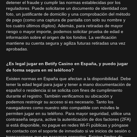
detener el fraude y cumplir las normas establecidas por los
reguladores. Puede solicitarse un documento de identidad con
foto, un justificante de domicilio y una comprobación del método
de pago (como una captura de pantalla con solo su nombre y
los cuatro últimos dígitos). Además, para retiradas de mayor
riesgo o mayor importe, podemos solicitar prueba de edad e
información sobre el origen de los fondos. La verificación
mantiene su cuenta segura y agiliza futuras retiradas una vez
aprobadas.
¿Es legal jugar en Betify Casino en España, y puedo jugar
de forma segura en mi teléfono?
Existen normas en España que afectan a la disponibilidad. Debe
tener la edad legal para jugar y tener a mano documentación de
español o residencia si se solicita con fines de cumplimiento
durante el registro. También verificamos su ubicación y
podemos restringir su acceso si es necesario. Tanto los
navegadores como nuestro sitio compatible con móviles le
permiten jugar en su teléfono. Para mayor seguridad, utilice una
contraseña segura, active la autenticación de dos factores (2FA)
si está disponible, no pague en redes Wi-Fi públicas y póngase
en contacto con el soporte de inmediato si ve inicios de sesión o
transacciones que no parezcan correctos. Existen límites de